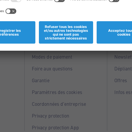
Informations
Servi
Magasins
Points 
Modes de paiement
Newslet
Foire aux questions
Dépliant
Garantie
Offres
Paramètres des cookies
Infos es
Coordonnées d'entreprise
Privacy protection
Privacy protection App