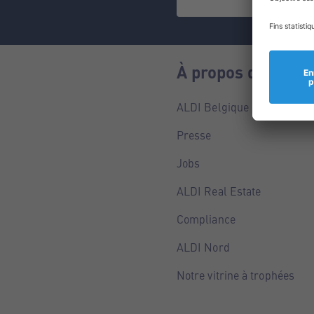
À propos de nous
ALDI Belgique
Presse
Jobs
ALDI Real Estate
Compliance
ALDI Nord
Notre vitrine à trophées