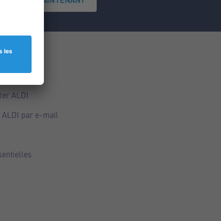
ce
ALDI
ter ALDI
 ALDI par e-mail
sentielles