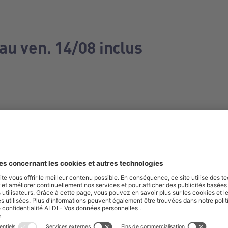
au ven. 14/08 inclus
e manquez aucune de nos offres.
S