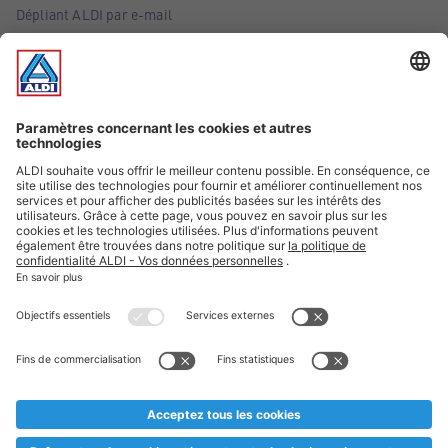
Dépliant ALDI par e-mail
Offres
Infos essentielles
Suivez ALDI Belgique
Textes marqués d'un astérisque et mentions légales
* Nous vendons ces articles temporairement et jusqu'à
épuisement des stocks. Nous comptons sur votre compréhension
au cas où, malgré le planning bien étudié, nous serions
prématurément en rupture de stock. Prix Recupel et TVA incl.
** Sur ce site, l’utilisation de la forme masculine a été adoptée