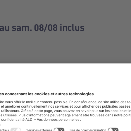
 au sam. 08/08 inclus
e manquez aucune de nos offres.
S