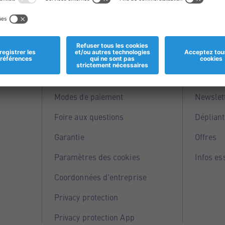
Informations
Servi
Magasins
Points 
Modes de paiement
Newslet
Foire aux questions
Dépliant
Garantie
Offres
Paramètres des cookies
Infos es
Coordonnées d'entreprise
Privacy protection
Privacy protection App