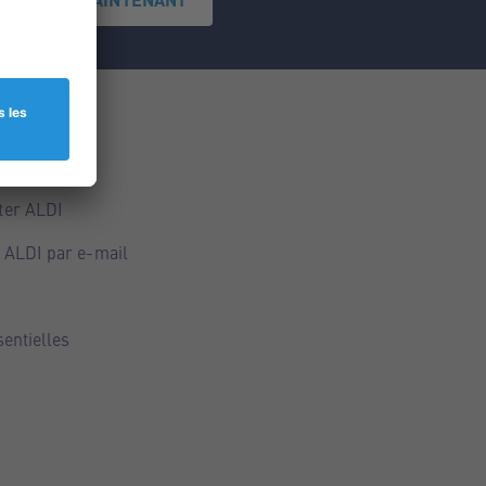
ce
ALDI
ter ALDI
 ALDI par e-mail
sentielles