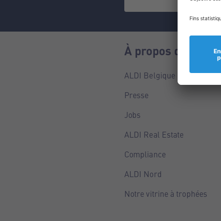
À propos de nous
ALDI Belgique
Presse
Jobs
ALDI Real Estate
Compliance
ALDI Nord
Notre vitrine à trophées