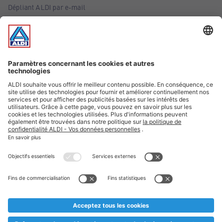
Dépliant ALDI par e-mail
Offres
Infos essentielles
Suivez ALDI Belgique
Textes marqués d'un astérisque et mentions légales
* Nous vendons ces articles temporairement et jusqu'à
épuisement des stocks. Nous comptons sur votre compréhension
au cas où, malgré le planning bien étudié, nous serions
prématurément en rupture de stock. Prix Recupel et TVA incl.
** Sur ce site, l’utilisation de la forme masculine a été adoptée