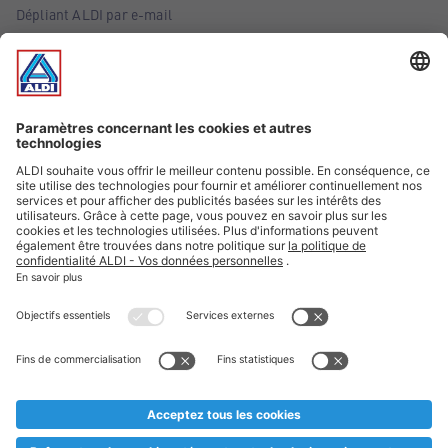
Dépliant ALDI par e-mail
Offres
Infos essentielles
Suivez ALDI Belgique
Textes marqués d'un astérisque et mentions légales
* Nous vendons ces articles temporairement et jusqu'à
épuisement des stocks. Nous comptons sur votre compréhension
au cas où, malgré le planning bien étudié, nous serions
prématurément en rupture de stock. Prix Recupel et TVA incl.
** Sur ce site, l’utilisation de la forme masculine a été adoptée