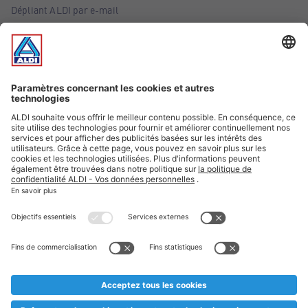
Dépliant ALDI par e-mail
Offres
Infos essentielles
Suivez ALDI Belgique
Textes marqués d'un astérisque et mentions légales
* Nous vendons ces articles temporairement et jusqu'à
épuisement des stocks. Nous comptons sur votre compréhension
au cas où, malgré le planning bien étudié, nous serions
prématurément en rupture de stock. Prix Recupel et TVA incl.
** Sur ce site, l’utilisation de la forme masculine a été adoptée