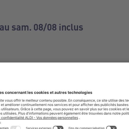
 au sam. 08/08 inclus
e manquez aucune de nos offres.
S