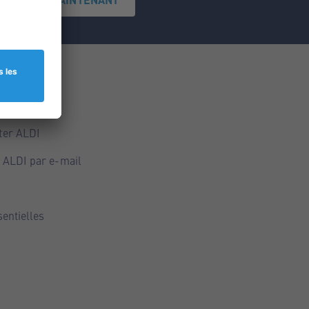
ce
ALDI
ter ALDI
 ALDI par e-mail
sentielles