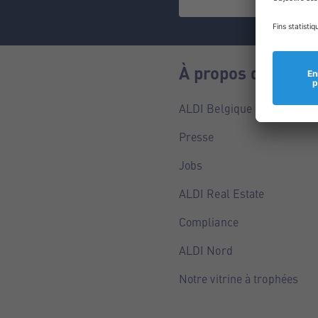
À propos de nous
ALDI Belgique
Presse
Jobs
ALDI Real Estate
Compliance
ALDI Nord
Notre vitrine à trophées