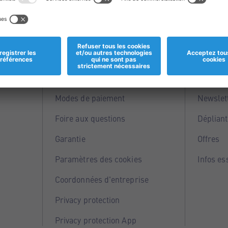
Informations
Servi
Magasins
Points 
Modes de paiement
Newslet
Foire aux questions
Dépliant
Garantie
Offres
Paramètres des cookies
Infos es
Coordonnées d'entreprise
Privacy protection
Privacy protection App