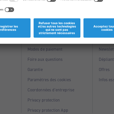
Informations
Servi
Magasins
Points 
Modes de paiement
Newslet
Foire aux questions
Dépliant
Garantie
Offres
Paramètres des cookies
Infos es
Coordonnées d'entreprise
Privacy protection
Privacy protection App