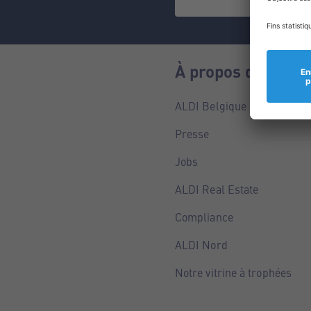
À propos de nous
ALDI Belgique
Presse
Jobs
ALDI Real Estate
Compliance
ALDI Nord
Notre vitrine à trophées