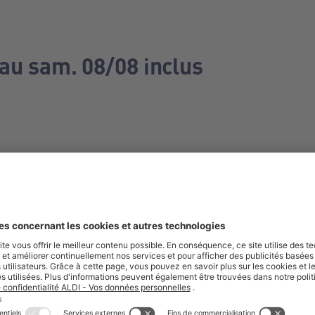
 au sam. 08/08 inclus
e manquez aucune de nos offres.
S