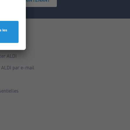
ce
ALDI
ter ALDI
 ALDI par e-mail
sentielles