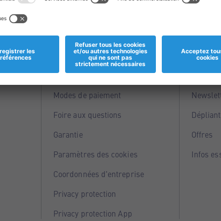
Informations
Servi
Magasins
Points 
Modes de paiement
Newslet
Foire aux questions
Dépliant
Garantie
Offres
Paramètres des cookies
Infos es
Coordonnées d'entreprise
Privacy protection
Privacy protection App