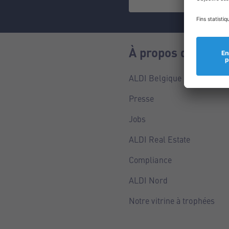
À propos de nous
ALDI Belgique
Presse
Jobs
ALDI Real Estate
Compliance
ALDI Nord
Notre vitrine à trophées