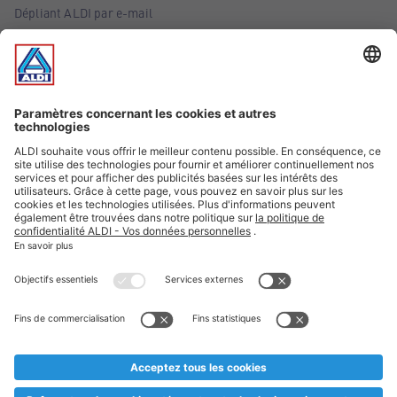
Dépliant ALDI par e-mail
Offres
Infos essentielles
Suivez ALDI Belgique
Textes marqués d'un astérisque et mentions légales
* Nous vendons ces articles temporairement et jusqu'à
épuisement des stocks. Nous comptons sur votre compréhension
au cas où, malgré le planning bien étudié, nous serions
prématurément en rupture de stock. Prix Recupel et TVA incl.
** Sur ce site, l’utilisation de la forme masculine a été adoptée