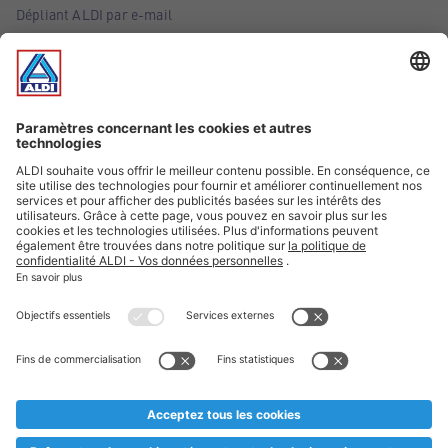
Dépliant ALDI par e-mail
Offres
Infos essentielles
Suivez ALDI Belgique
Textes marqués d'un astérisque et mentions légales
* Nous vendons ces articles temporairement et jusqu'à
épuisement des stocks. Nous comptons sur votre compréhension
au cas où, malgré le planning bien étudié, nous serions
prématurément en rupture de stock. Prix Recupel et TVA incl.
** Sur ce site, l’utilisation de la forme masculine a été adoptée