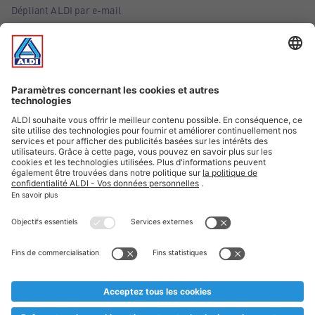
Dépliant ALDI par e-mail
Offres
Infos essentielles
Suivez ALDI Belgique
Textes marqués d'un astérisque et mentions légales
* Nous vendons ces articles temporairement et jusqu'à
épuisement des stocks. Nous comptons sur votre compréhension
au cas où, malgré le planning bien étudié, nous serions
prématurément en rupture de stock. Prix Recupel et TVA incl.
** Sur ce site, l’utilisation de la forme masculine a été adoptée