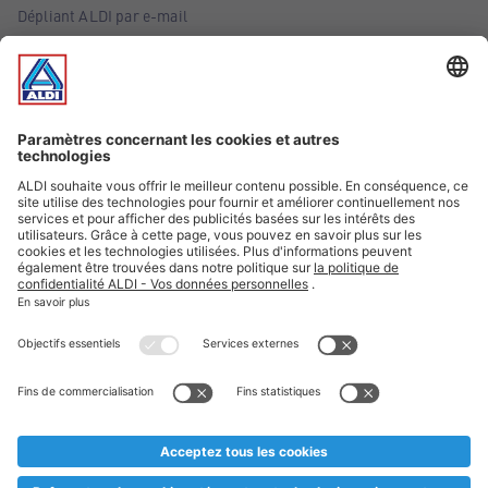
Dépliant ALDI par e-mail
Offres
Infos essentielles
Suivez ALDI Belgique
Textes marqués d'un astérisque et mentions légales
* Nous vendons ces articles temporairement et jusqu'à
épuisement des stocks. Nous comptons sur votre compréhension
au cas où, malgré le planning bien étudié, nous serions
prématurément en rupture de stock. Prix Recupel et TVA incl.
** Sur ce site, l’utilisation de la forme masculine a été adoptée