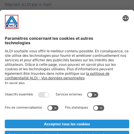
Dépliant ALDI par e-mail
Offres
Infos essentielles
Suivez ALDI Belgique
Textes marqués d'un astérisque et mentions légales
* Nous vendons ces articles temporairement et jusqu'à
épuisement des stocks. Nous comptons sur votre compréhension
au cas où, malgré le planning bien étudié, nous serions
prématurément en rupture de stock. Prix Recupel et TVA incl.
** Sur ce site, l’utilisation de la forme masculine a été adoptée