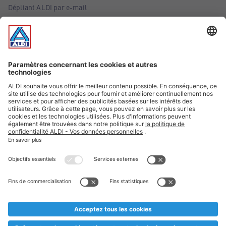
Dépliant ALDI par e-mail
Offres
Infos essentielles
Suivez ALDI Belgique
Textes marqués d'un astérisque et mentions légales
* Nous vendons ces articles temporairement et jusqu'à
épuisement des stocks. Nous comptons sur votre compréhension
au cas où, malgré le planning bien étudié, nous serions
prématurément en rupture de stock. Prix Recupel et TVA incl.
** Sur ce site, l’utilisation de la forme masculine a été adoptée