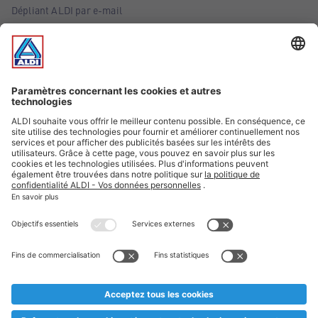
Dépliant ALDI par e-mail
Offres
Infos essentielles
Suivez ALDI Belgique
Textes marqués d'un astérisque et mentions légales
* Nous vendons ces articles temporairement et jusqu'à
épuisement des stocks. Nous comptons sur votre compréhension
au cas où, malgré le planning bien étudié, nous serions
prématurément en rupture de stock. Prix Recupel et TVA incl.
** Sur ce site, l’utilisation de la forme masculine a été adoptée