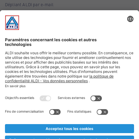
Dépliant ALDI par e-mail
Offres
Infos essentielles
Suivez ALDI Belgique
Textes marqués d'un astérisque et mentions légales
* Nous vendons ces articles temporairement et jusqu'à
épuisement des stocks. Nous comptons sur votre compréhension
au cas où, malgré le planning bien étudié, nous serions
prématurément en rupture de stock. Prix Recupel et TVA incl.
** Sur ce site, l’utilisation de la forme masculine a été adoptée