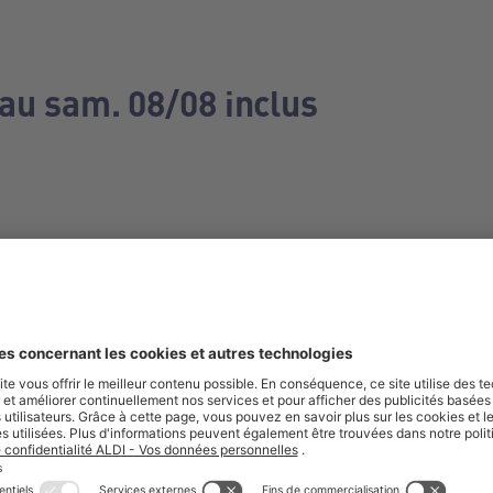
 au sam. 08/08 inclus
e manquez aucune de nos offres.
S