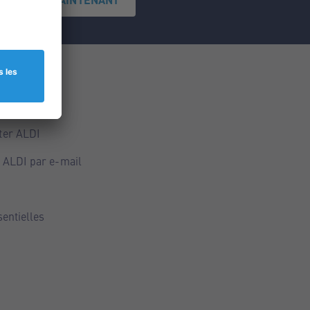
ce
ALDI
ter ALDI
 ALDI par e-mail
sentielles