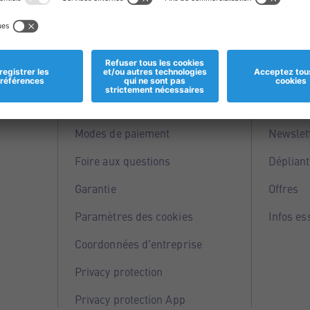
Informations
Servi
Magasins
Points 
Modes de paiement
Newslet
Foire aux questions
Dépliant
Garantie
Offres
Paramètres des cookies
Infos es
Coordonnées d'entreprise
Privacy protection
Privacy protection App