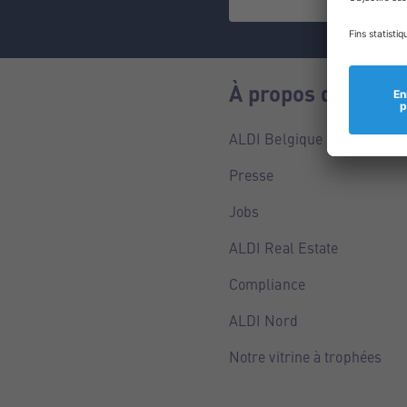
À propos de nous
ALDI Belgique
Presse
Jobs
ALDI Real Estate
Compliance
ALDI Nord
Notre vitrine à trophées