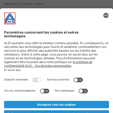
Dépliant ALDI par e-mail
Offres
Infos essentielles
Suivez ALDI Belgique
Textes marqués d'un astérisque et mentions légales
* Nous vendons ces articles temporairement et jusqu'à
épuisement des stocks. Nous comptons sur votre compréhension
au cas où, malgré le planning bien étudié, nous serions
prématurément en rupture de stock. Prix Recupel et TVA incl.
** Sur ce site, l’utilisation de la forme masculine a été adoptée