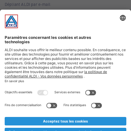
Dépliant ALDI par e-mail
Offres
Infos essentielles
Suivez ALDI Belgique
Textes marqués d'un astérisque et mentions légales
* Nous vendons ces articles temporairement et jusqu'à
épuisement des stocks. Nous comptons sur votre compréhension
au cas où, malgré le planning bien étudié, nous serions
prématurément en rupture de stock. Prix Recupel et TVA incl.
** Sur ce site, l’utilisation de la forme masculine a été adoptée