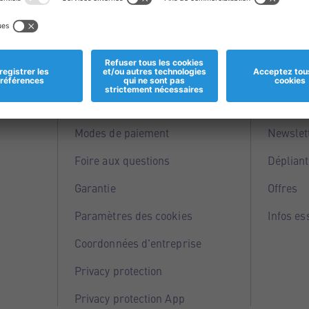
Informations
Servi
Magasins
Points 
Modes de paiement
Newslet
Foire aux questions
Dépliant
Garantie
Offres
Paramètres des cookies
Infos es
Coordonnées d'entreprise
Privacy protection
Privacy protection App