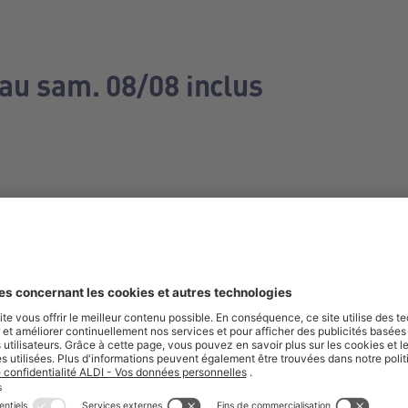
 au sam. 08/08 inclus
e manquez aucune de nos offres.
S