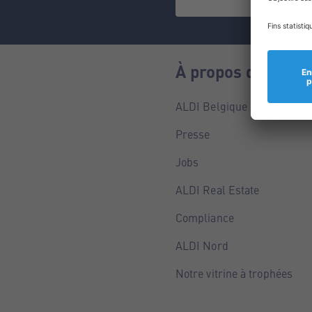
À propos de nous
ALDI Belgique
Presse
Jobs
ALDI Real Estate
Compliance
ALDI Nord
Notre vitrine à trophées