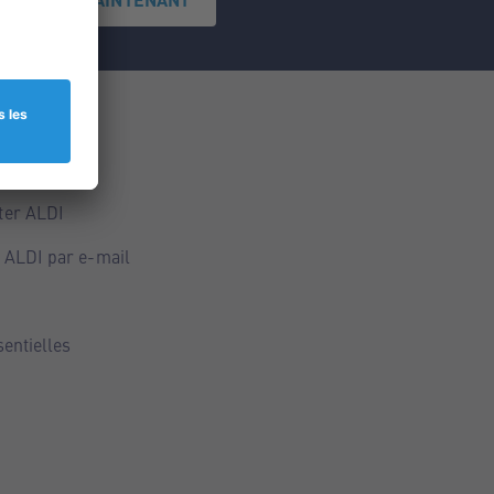
ce
ALDI
ter ALDI
 ALDI par e-mail
sentielles