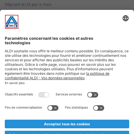
Dépliant ALDI par e-mail
Offres
Infos essentielles
Suivez ALDI Belgique
Textes marqués d'un astérisque et mentions légales
* Nous vendons ces articles temporairement et jusqu'à
épuisement des stocks. Nous comptons sur votre compréhension
au cas où, malgré le planning bien étudié, nous serions
prématurément en rupture de stock. Prix Recupel et TVA incl.
** Sur ce site, l’utilisation de la forme masculine a été adoptée