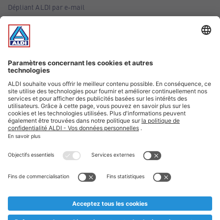
Dépliant ALDI par e-mail
Offres
Infos essentielles
Suivez ALDI Belgique
Textes marqués d'un astérisque et mentions légales
* Nous vendons ces articles temporairement et jusqu'à
épuisement des stocks. Nous comptons sur votre compréhension
au cas où, malgré le planning bien étudié, nous serions
prématurément en rupture de stock. Prix Recupel et TVA incl.
** Sur ce site, l’utilisation de la forme masculine a été adoptée