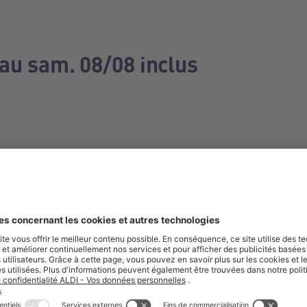
 au sam. 08/08 inclus
e manquez aucune de nos offres.
S