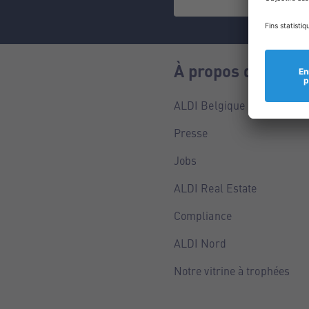
À propos de nous
ALDI Belgique
Presse
Jobs
ALDI Real Estate
Compliance
ALDI Nord
Notre vitrine à trophées