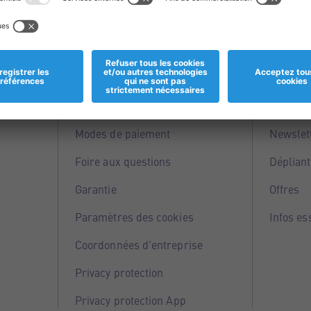
Informations
Servi
Magasins
Points 
Modes de paiement
Newslet
Foire aux questions
Dépliant
Garantie
Offres
Paramètres des cookies
Infos es
Coordonnées d'entreprise
Privacy protection
Privacy protection App