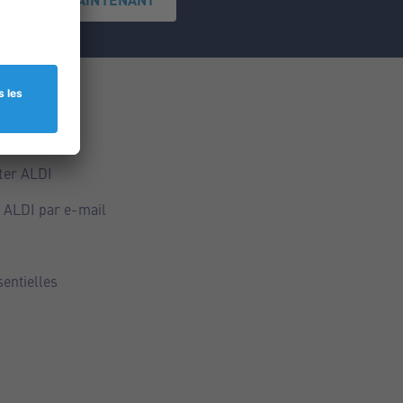
ce
ALDI
ter ALDI
 ALDI par e-mail
sentielles