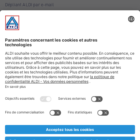
Dépliant ALDI par e-mail
Offres
Infos essentielles
Suivez ALDI Belgique
Textes marqués d'un astérisque et mentions légales
* Nous vendons ces articles temporairement et jusqu'à
épuisement des stocks. Nous comptons sur votre compréhension
au cas où, malgré le planning bien étudié, nous serions
prématurément en rupture de stock. Prix Recupel et TVA incl.
** Sur ce site, l’utilisation de la forme masculine a été adoptée