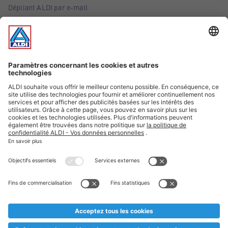
Dépliant ALDI par e-mail
Offres
Infos essentielles
Suivez ALDI Belgique
Textes marqués d'un astérisque et mentions légales
* Nous vendons ces articles temporairement et jusqu'à
épuisement des stocks. Nous comptons sur votre compréhension
au cas où, malgré le planning bien étudié, nous serions
prématurément en rupture de stock. Prix Recupel et TVA incl.
** Sur ce site, l’utilisation de la forme masculine a été adoptée