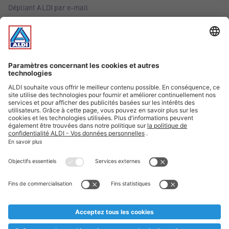
Dépliant ALDI par e-mail
Offres
Infos essentielles
Suivez ALDI Belgique
Textes marqués d'un astérisque et mentions légales
* Nous vendons ces articles temporairement et jusqu'à
épuisement des stocks. Nous comptons sur votre compréhension
au cas où, malgré le planning bien étudié, nous serions
prématurément en rupture de stock. Prix Recupel et TVA incl.
** Sur ce site, l’utilisation de la forme masculine a été adoptée