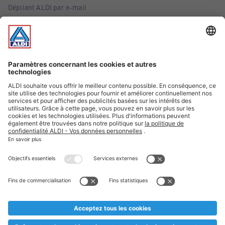
Dépliant ALDI par e-mail
Offres
Infos essentielles
Suivez ALDI Belgique
Textes marqués d'un astérisque et mentions légales
* Nous vendons ces articles temporairement et jusqu'à
épuisement des stocks. Nous comptons sur votre compréhension
au cas où, malgré le planning bien étudié, nous serions
prématurément en rupture de stock. Prix Recupel et TVA incl.
** Sur ce site, l’utilisation de la forme masculine a été adoptée