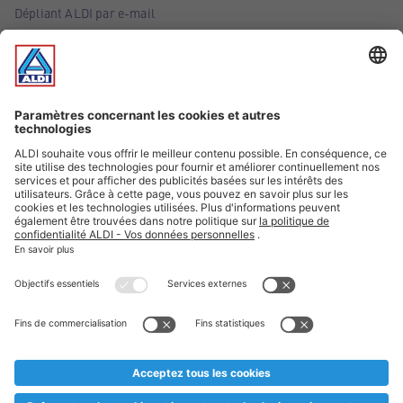
Dépliant ALDI par e-mail
Offres
Infos essentielles
Suivez ALDI Belgique
Textes marqués d'un astérisque et mentions légales
* Nous vendons ces articles temporairement et jusqu'à
épuisement des stocks. Nous comptons sur votre compréhension
au cas où, malgré le planning bien étudié, nous serions
prématurément en rupture de stock. Prix Recupel et TVA incl.
** Sur ce site, l’utilisation de la forme masculine a été adoptée