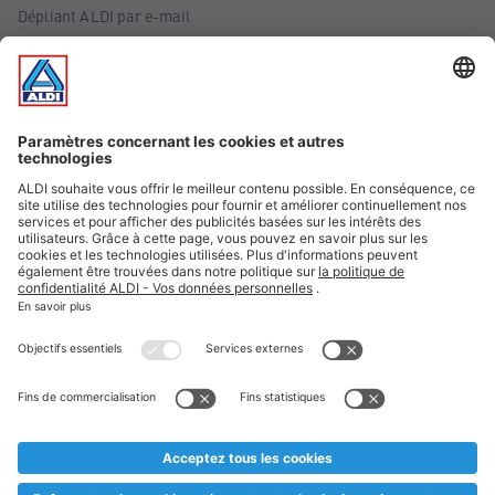
Dépliant ALDI par e-mail
Offres
Infos essentielles
Suivez ALDI Belgique
Textes marqués d'un astérisque et mentions légales
* Nous vendons ces articles temporairement et jusqu'à
épuisement des stocks. Nous comptons sur votre compréhension
au cas où, malgré le planning bien étudié, nous serions
prématurément en rupture de stock. Prix Recupel et TVA incl.
** Sur ce site, l’utilisation de la forme masculine a été adoptée