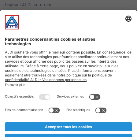
Dépliant ALDI par e-mail
Offres
Infos essentielles
Suivez ALDI Belgique
Textes marqués d'un astérisque et mentions légales
* Nous vendons ces articles temporairement et jusqu'à
épuisement des stocks. Nous comptons sur votre compréhension
au cas où, malgré le planning bien étudié, nous serions
prématurément en rupture de stock. Prix Recupel et TVA incl.
** Sur ce site, l’utilisation de la forme masculine a été adoptée