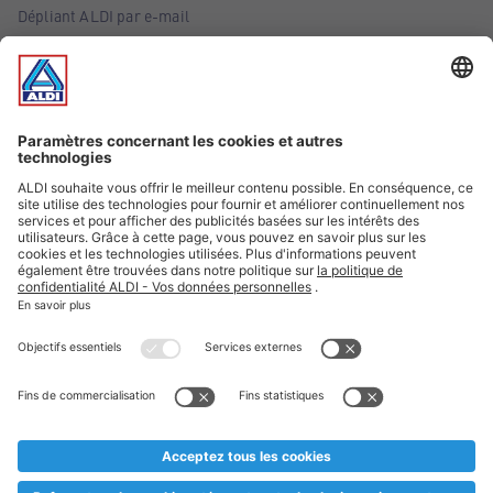
Dépliant ALDI par e-mail
Offres
Infos essentielles
Suivez ALDI Belgique
Textes marqués d'un astérisque et mentions légales
* Nous vendons ces articles temporairement et jusqu'à
épuisement des stocks. Nous comptons sur votre compréhension
au cas où, malgré le planning bien étudié, nous serions
prématurément en rupture de stock. Prix Recupel et TVA incl.
** Sur ce site, l’utilisation de la forme masculine a été adoptée