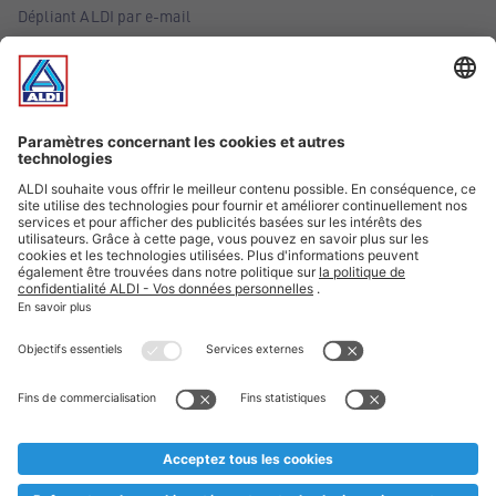
Dépliant ALDI par e-mail
Offres
Infos essentielles
Suivez ALDI Belgique
Textes marqués d'un astérisque et mentions légales
* Nous vendons ces articles temporairement et jusqu'à
épuisement des stocks. Nous comptons sur votre compréhension
au cas où, malgré le planning bien étudié, nous serions
prématurément en rupture de stock. Prix Recupel et TVA incl.
** Sur ce site, l’utilisation de la forme masculine a été adoptée