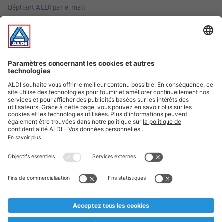
Dépliant ALDI par e-mail
Offres
Infos essentielles
Suivez ALDI Belgique
Textes marqués d'un astérisque et mentions légales
* Nous vendons ces articles temporairement et jusqu'à
épuisement des stocks. Nous comptons sur votre compréhension
au cas où, malgré le planning bien étudié, nous serions
prématurément en rupture de stock. Prix Recupel et TVA incl.
** Sur ce site, l’utilisation de la forme masculine a été adoptée