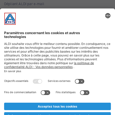
Dépliant ALDI par e-mail
Offres
Infos essentielles
Suivez ALDI Belgique
Textes marqués d'un astérisque et mentions légales
* Nous vendons ces articles temporairement et jusqu'à
épuisement des stocks. Nous comptons sur votre compréhension
au cas où, malgré le planning bien étudié, nous serions
prématurément en rupture de stock. Prix Recupel et TVA incl.
** Sur ce site, l’utilisation de la forme masculine a été adoptée