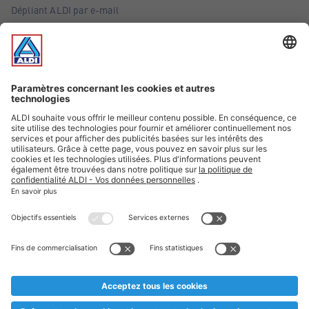
Dépliant ALDI par e-mail
Offres
Infos essentielles
Suivez ALDI Belgique
Textes marqués d'un astérisque et mentions légales
* Nous vendons ces articles temporairement et jusqu'à
épuisement des stocks. Nous comptons sur votre compréhension
au cas où, malgré le planning bien étudié, nous serions
prématurément en rupture de stock. Prix Recupel et TVA incl.
** Sur ce site, l’utilisation de la forme masculine a été adoptée