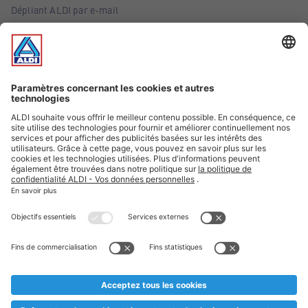
Dépliant ALDI par e-mail
Offres
Infos essentielles
Suivez ALDI Belgique
Textes marqués d'un astérisque et mentions légales
* Nous vendons ces articles temporairement et jusqu'à
épuisement des stocks. Nous comptons sur votre compréhension
au cas où, malgré le planning bien étudié, nous serions
prématurément en rupture de stock. Prix Recupel et TVA incl.
** Sur ce site, l’utilisation de la forme masculine a été adoptée