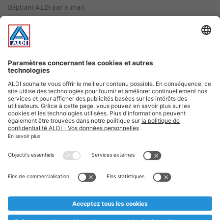
Dépliant ALDI par e-mail
Offres
Infos essentielles
Suivez ALDI Belgique
Textes marqués d'un astérisque et mentions légales
* Nous vendons ces articles temporairement et jusqu'à
épuisement des stocks. Nous comptons sur votre compréhension
au cas où, malgré le planning bien étudié, nous serions
prématurément en rupture de stock. Prix Recupel et TVA incl.
** Sur ce site, l’utilisation de la forme masculine a été adoptée