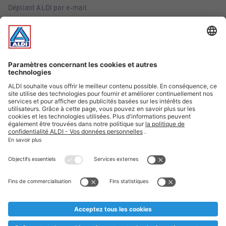
Dépliant ALDI par e-mail
Offres
Infos essentielles
Suivez ALDI Belgique
Textes marqués d'un astérisque et mentions légales
* Nous vendons ces articles temporairement et jusqu'à
épuisement des stocks. Nous comptons sur votre compréhension
au cas où, malgré le planning bien étudié, nous serions
prématurément en rupture de stock. Prix Recupel et TVA incl.
** Sur ce site, l’utilisation de la forme masculine a été adoptée