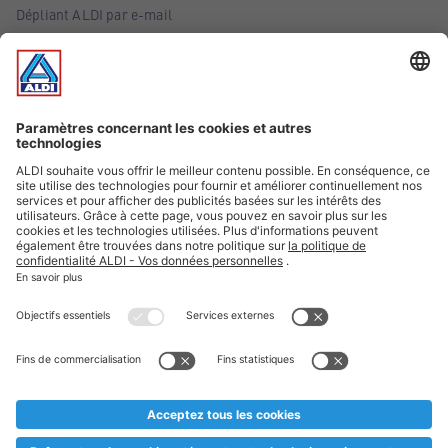
Dépliant ALDI par e-mail
Offres
Infos essentielles
Suivez ALDI Belgique
Textes marqués d'un astérisque et mentions légales
* Nous vendons ces articles temporairement et jusqu'à
épuisement des stocks. Nous comptons sur votre compréhension
au cas où, malgré le planning bien étudié, nous serions
prématurément en rupture de stock. Prix Recupel et TVA incl.
** Sur ce site, l’utilisation de la forme masculine a été adoptée