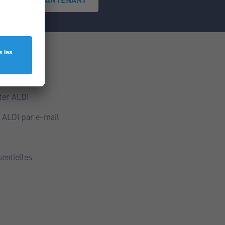
ce
ALDI
ter ALDI
 ALDI par e-mail
sentielles