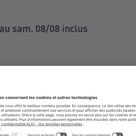
 au sam. 08/08 inclus
e manquez aucune de nos offres.
S