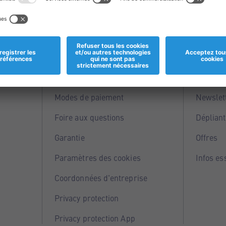
Informations
Servi
Magasins
Points 
Modes de paiement
Newslet
Foire aux questions
Dépliant
Garantie
Offres
Paramètres des cookies
Infos es
Coordonnées d'entreprise
Privacy protection
Privacy protection App