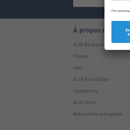
À propos de nous
ALDI Belgique
Presse
Jobs
ALDI Real Estate
Compliance
ALDI Nord
Notre vitrine à trophées