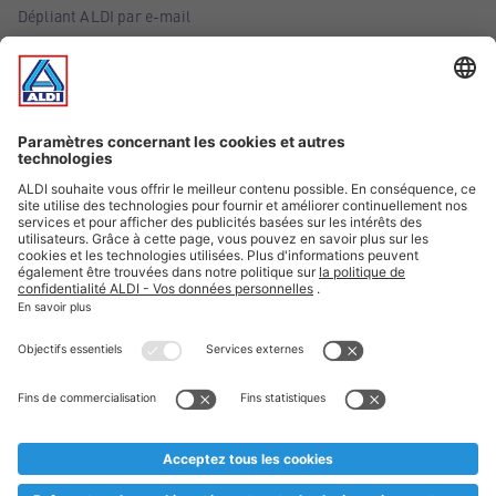
Dépliant ALDI par e-mail
Offres
Infos essentielles
Suivez ALDI Belgique
Textes marqués d'un astérisque et mentions légales
* Nous vendons ces articles temporairement et jusqu'à
épuisement des stocks. Nous comptons sur votre compréhension
au cas où, malgré le planning bien étudié, nous serions
prématurément en rupture de stock. Prix Recupel et TVA incl.
** Sur ce site, l’utilisation de la forme masculine a été adoptée