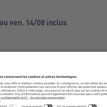
au ven. 14/08 inclus
e manquez aucune de nos offres.
S