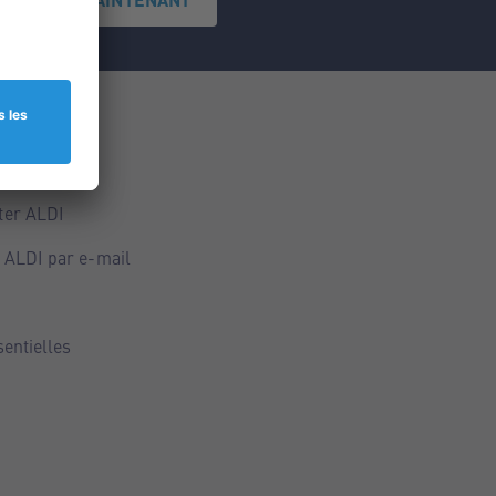
ce
ALDI
ter ALDI
 ALDI par e-mail
sentielles