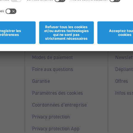
Informations
Servi
Magasins
Points 
Modes de paiement
Newslet
Foire aux questions
Dépliant
Garantie
Offres
Paramètres des cookies
Infos es
Coordonnées d'entreprise
Privacy protection
Privacy protection App