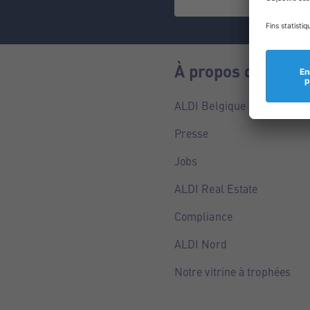
À propos de nous
ALDI Belgique
Presse
Jobs
ALDI Real Estate
Compliance
ALDI Nord
Notre vitrine à trophées