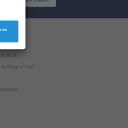
ce
ALDI
ter ALDI
 ALDI par e-mail
sentielles