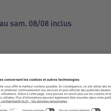
 au sam. 08/08 inclus
e manquez aucune de nos offres.
S