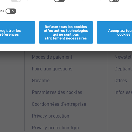
Informations
Servi
Magasins
Points 
Modes de paiement
Newslet
Foire aux questions
Dépliant
Garantie
Offres
Paramètres des cookies
Infos es
Coordonnées d'entreprise
Privacy protection
Privacy protection App