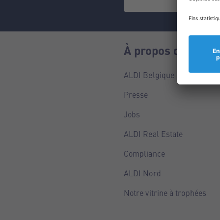
À propos de nous
ALDI Belgique
Presse
Jobs
ALDI Real Estate
Compliance
ALDI Nord
Notre vitrine à trophées