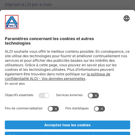
Dépliant ALDI par e-mail
Offres
Infos essentielles
Suivez ALDI Belgique
Textes marqués d'un astérisque et mentions légales
* Nous vendons ces articles temporairement et jusqu'à
épuisement des stocks. Nous comptons sur votre compréhension
au cas où, malgré le planning bien étudié, nous serions
prématurément en rupture de stock. Prix Recupel et TVA incl.
** Sur ce site, l’utilisation de la forme masculine a été adoptée