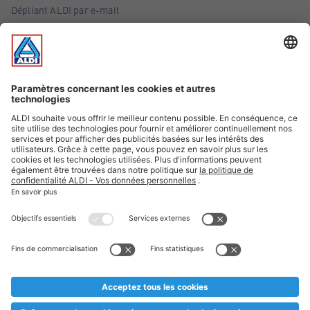
Dépliant ALDI par e-mail
Offres
Infos essentielles
Suivez ALDI Belgique
Textes marqués d'un astérisque et mentions légales
* Nous vendons ces articles temporairement et jusqu'à
épuisement des stocks. Nous comptons sur votre compréhension
au cas où, malgré le planning bien étudié, nous serions
prématurément en rupture de stock. Prix Recupel et TVA incl.
** Sur ce site, l’utilisation de la forme masculine a été adoptée