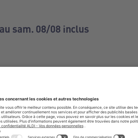
 au sam. 08/08 inclus
e manquez aucune de nos offres.
S