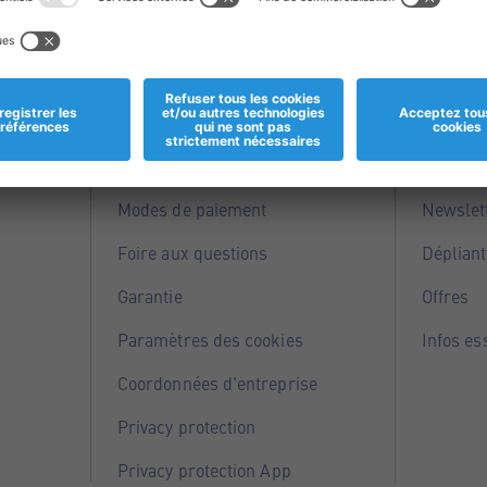
Informations
Servi
Magasins
Points 
Modes de paiement
Newslet
Foire aux questions
Dépliant
Garantie
Offres
Paramètres des cookies
Infos es
Coordonnées d'entreprise
Privacy protection
Privacy protection App