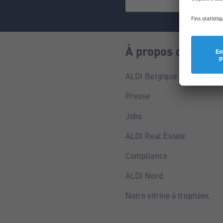
À propos de nous
ALDI Belgique
Presse
Jobs
ALDI Real Estate
Compliance
ALDI Nord
Notre vitrine à trophées