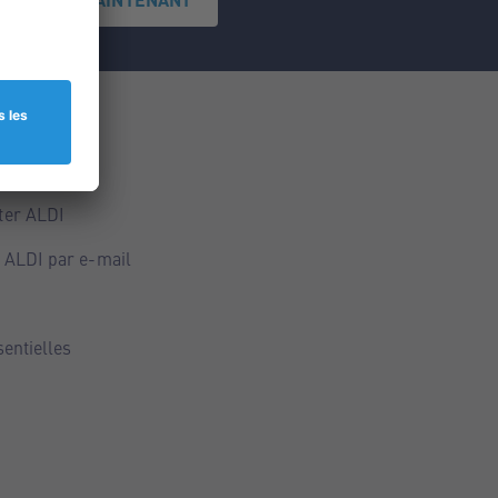
ce
ALDI
ter ALDI
 ALDI par e-mail
sentielles