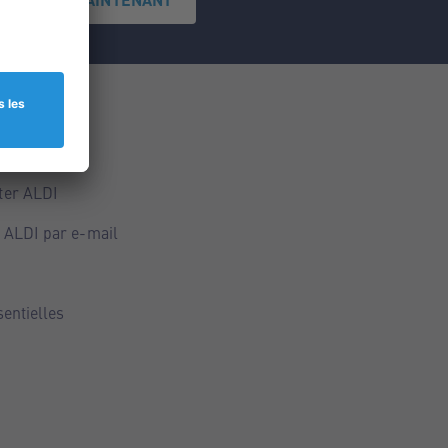
ce
ALDI
ter ALDI
 ALDI par e-mail
sentielles