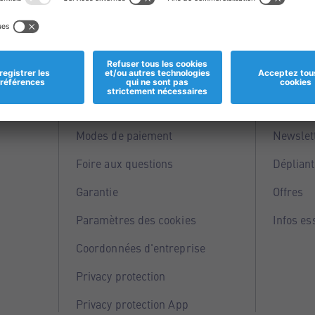
Informations
Servi
Magasins
Points 
Modes de paiement
Newslet
Foire aux questions
Dépliant
Garantie
Offres
Paramètres des cookies
Infos es
Coordonnées d'entreprise
Privacy protection
Privacy protection App