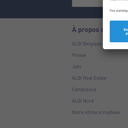
À propos de nous
ALDI Belgique
Presse
Jobs
ALDI Real Estate
Compliance
ALDI Nord
Notre vitrine à trophées