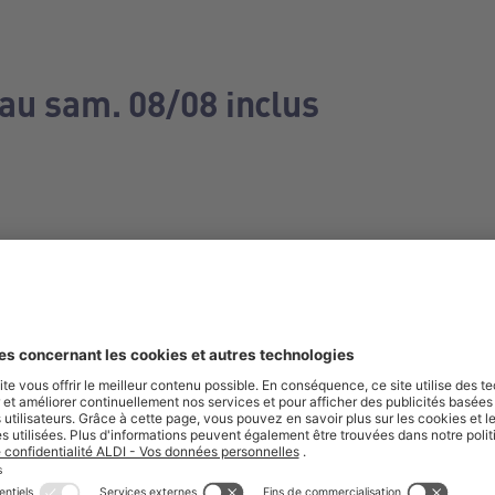
 au sam. 08/08 inclus
e manquez aucune de nos offres.
S