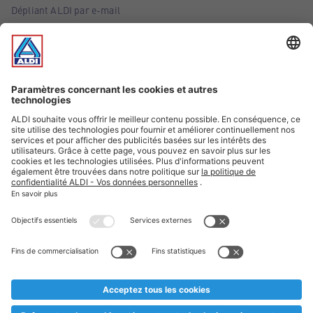
Dépliant ALDI par e-mail
Offres
Infos essentielles
Suivez ALDI Belgique
Textes marqués d'un astérisque et mentions légales
* Nous vendons ces articles temporairement et jusqu'à
épuisement des stocks. Nous comptons sur votre compréhension
au cas où, malgré le planning bien étudié, nous serions
prématurément en rupture de stock. Prix Recupel et TVA incl.
** Sur ce site, l’utilisation de la forme masculine a été adoptée