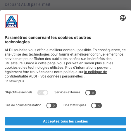
Dépliant ALDI par e-mail
Offres
Infos essentielles
Suivez ALDI Belgique
Textes marqués d'un astérisque et mentions légales
* Nous vendons ces articles temporairement et jusqu'à
épuisement des stocks. Nous comptons sur votre compréhension
au cas où, malgré le planning bien étudié, nous serions
prématurément en rupture de stock. Prix Recupel et TVA incl.
** Sur ce site, l’utilisation de la forme masculine a été adoptée